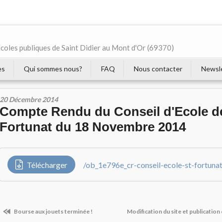
écoles publiques de Saint Didier au Mont d'Or (69370)
es
Qui sommes nous?
FAQ
Nous contacter
Newsl
20 Décembre 2014
Compte Rendu du Conseil d'Ecole d
Fortunat du 18 Novembre 2014
Télécharger
/ob_1e796e_cr-conseil-ecole-st-fortun
Bourse aux jouets terminée !
Modification du site et publicatio