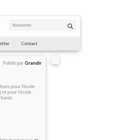
etter
Contact
Publié par
Grandir
chons pour l'école
et pour l'école
rtunat.
St Fortunat réussi !