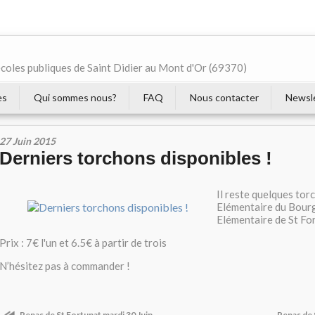
écoles publiques de Saint Didier au Mont d'Or (69370)
es
Qui sommes nous?
FAQ
Nous contacter
Newsl
27 Juin 2015
Derniers torchons disponibles !
Il reste quelques tor
Elémentaire du Bourg 
Elémentaire de St Fo
Prix : 7€ l'un et 6.5€ à partir de trois
N’hésitez pas à commander !
Repas de St Fortunat mardi 30 Juin
Repas de 