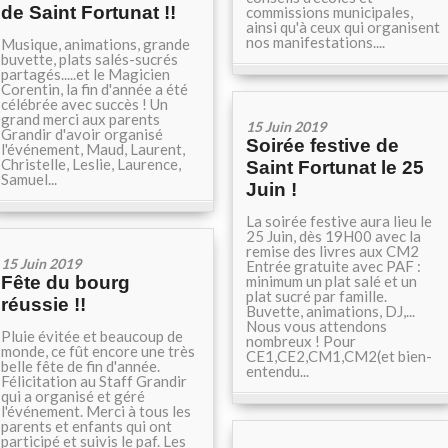
de Saint Fortunat !!
commissions municipales,
ainsi qu'à ceux qui organisent
nos manifestations....
Musique, animations, grande
buvette, plats salés-sucrés
partagés.....et le Magicien
Corentin, la fin d'année a été
célébrée avec succès ! Un
grand merci aux parents
15 Juin 2019
Grandir d'avoir organisé
Soirée festive de
l'événement, Maud, Laurent,
Christelle, Leslie, Laurence,
Saint Fortunat le 25
Samuel...
Juin !
La soirée festive aura lieu le
25 Juin, dès 19H00 avec la
remise des livres aux CM2
15 Juin 2019
Entrée gratuite avec PAF :
Fête du bourg
minimum un plat salé et un
plat sucré par famille.
réussie !!
Buvette, animations, DJ,...
Nous vous attendons
Pluie évitée et beaucoup de
nombreux ! Pour
monde, ce fût encore une très
CE1,CE2,CM1,CM2(et bien-
belle fête de fin d'année.
entendu...
Félicitation au Staff Grandir
qui a organisé et géré
l'événement. Merci à tous les
parents et enfants qui ont
participé et suivis le paf. Les