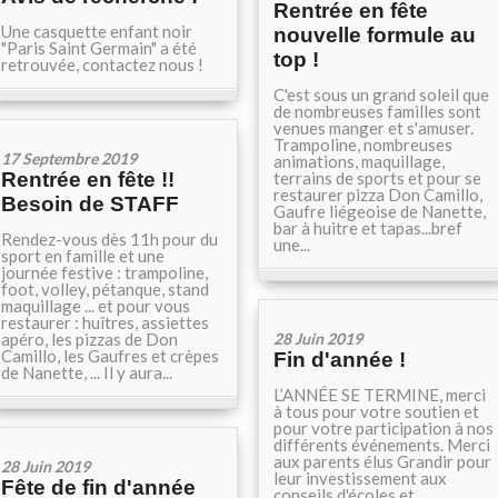
Rentrée en fête
Une casquette enfant noir
nouvelle formule au
"Paris Saint Germain" a été
top !
retrouvée, contactez nous !
C'est sous un grand soleil que
de nombreuses familles sont
venues manger et s'amuser.
Trampoline, nombreuses
17 Septembre 2019
animations, maquillage,
Rentrée en fête !!
terrains de sports et pour se
restaurer pizza Don Camillo,
Besoin de STAFF
Gaufre liégeoise de Nanette,
bar à huitre et tapas...bref
Rendez-vous dès 11h pour du
une...
sport en famille et une
journée festive : trampoline,
foot, volley, pétanque, stand
maquillage ... et pour vous
restaurer : huîtres, assiettes
apéro, les pizzas de Don
28 Juin 2019
Camillo, les Gaufres et crèpes
Fin d'année !
de Nanette, ... Il y aura...
L’ANNÉE SE TERMINE, merci
à tous pour votre soutien et
pour votre participation à nos
différents événements. Merci
aux parents élus Grandir pour
28 Juin 2019
leur investissement aux
Fête de fin d'année
conseils d'écoles et